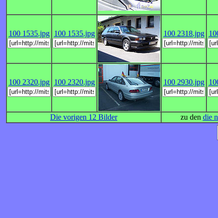
100 1535.jpg
100 1535.jpg
100 2318.jpg
10
100 2320.jpg
100 2320.jpg
100 2930.jpg
10
Die vorigen 12 Bilder
zu den
die 