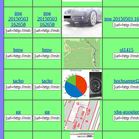
img
img
20150503
20150503
img 20150503 1
162658
162658
bmw
bmw
ol1415
tacho
tacho
hochsampel
gg
gg
vhg-googlge