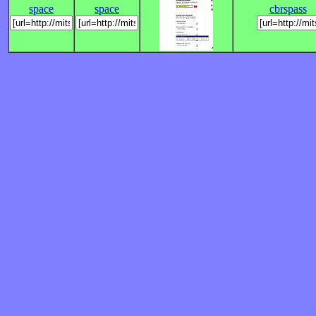
space
space
cbrspass