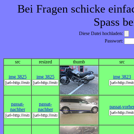
Bei Fragen schicke einfa
Spass be
Diese Datei hochladen:
Passwort:
src
resized
thumb
src
img 3825
img 3825
img 3823
passat-
passat-
passat-vorhe
nachher
nachher