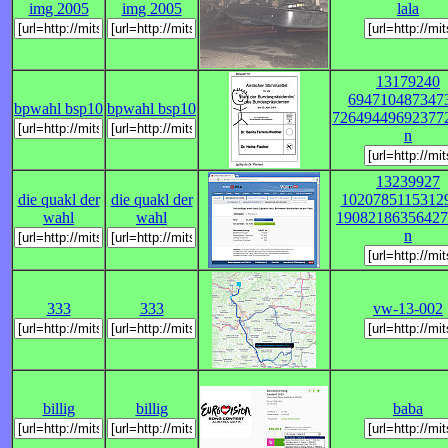
img 2005
img 2005
lala
13179240
694710487347
bpwahl bsp10
bpwahl bsp10
72649449692377
n
13239927
die quakl der
die quakl der
1020785115312
wahl
wahl
19082186356427
n
333
333
vw-13-002
billig
billig
baba